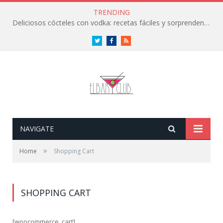
TRENDING
Deliciosos cócteles con vodka: recetas fáciles y sorprendentes
Twitter
Facebook
RSS
NAVIGATE
»
Home
Shopping Cart
SHOPPING CART
[woocommerce_cart]