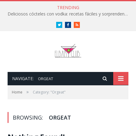
TRENDING
Deliciosos cócteles con vodka: recetas fáciles y sorprendentes
Twitter
Facebook
RSS
NAVIGATE:
ORGEAT
»
Home
Category: "Orgeat"
BROWSING:
ORGEAT