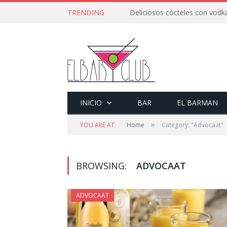
TRENDING
Deliciosos cócteles con vodka
INICIO
BAR
EL BARMAN
»
YOU ARE AT:
Home
Category: "Advocaat"
BROWSING:
ADVOCAAT
ADVOCAAT