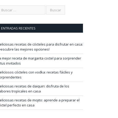
ENTRADAS RECIENTES
eliciosas recetas de cócteles para disfrutar en casa:
Descubre las mejores opciones!
a mejor receta de margarita coctel para sorprender
 tus invitados
eliciosos cócteles con vodka: recetas fáciles y
orprendentes
eliciosas recetas de daiquiri: disfruta de los
abores tropicales en casa
eliciosas recetas de mojito: aprende a preparar el
óctel perfecto en casa