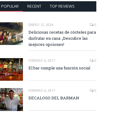
POPULAR
RECENT
TOP REVIEWS
ENERO 12, 2024
0
Deliciosas recetas de cócteles para
disfrutar en casa: ¡Descubre las
mejores opciones!
FEBRERO 6, 2017
0
El bar cumple una función social
FEBRERO 6, 2017
0
DECALOGO DEL BARMAN