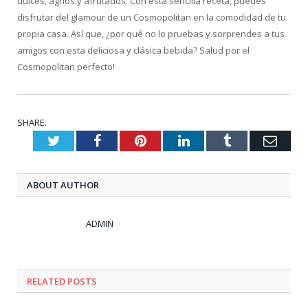
dulces, agrios y afrutados. Con esta sencilla receta, puedes
disfrutar del glamour de un Cosmopolitan en la comodidad de tu
propia casa. Así que, ¿por qué no lo pruebas y sorprendes a tus
amigos con esta deliciosa y clásica bebida? Salud por el
Cosmopolitan perfecto!
SHARE.
Twitter
Facebook
Pinterest
LinkedIn
Tumblr
Emai
ABOUT AUTHOR
ADMIN
RELATED
POSTS