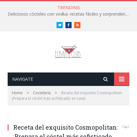
TRENDING
Deliciosos cócteles con vodka: recetas fáciles y sorprendentes
Twitter
Facebook
RSS
NAVIGATE
»
»
Home
Coctelería
Receta del exquisito Cosmopolitan:
¡Prepara el cóctel más sofisticado en casa!
Receta del exquisito Cosmopolitan:
0
¡Prepara el cóctel más sofisticado