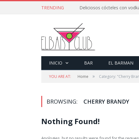
TRENDING
Deliciosos cócteles con vodka
INICIO
BAR
EL BARMAN
»
YOU ARE AT:
Home
Category: "Cherry Bra
BROWSING:
CHERRY BRANDY
Nothing Found!
Apologies, but no results were found for the request