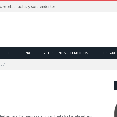
: recetas fáciles y sorprendentes
COCTELERÍA
ACCESORIOS UTENCILIOS
LOS AR
ndy"
ed archive. Perhaps searching will help find a related post.