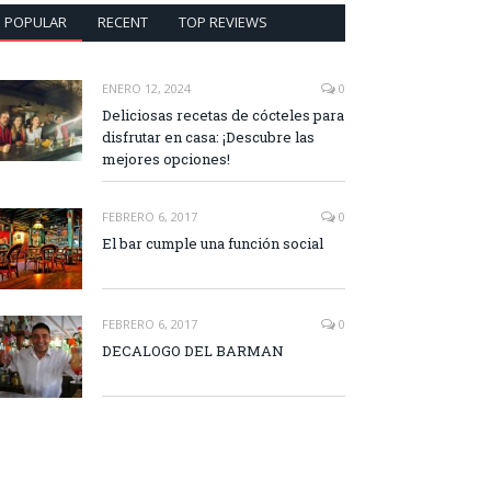
POPULAR
RECENT
TOP REVIEWS
ENERO 12, 2024
0
Deliciosas recetas de cócteles para
disfrutar en casa: ¡Descubre las
mejores opciones!
FEBRERO 6, 2017
0
El bar cumple una función social
FEBRERO 6, 2017
0
DECALOGO DEL BARMAN