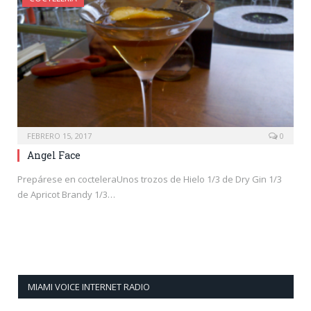
FEBRERO 15, 2017
0
Angel Face
Prepárese en cocteleraUnos trozos de Hielo 1/3 de Dry Gin 1/3
de Apricot Brandy 1/3…
MIAMI VOICE INTERNET RADIO