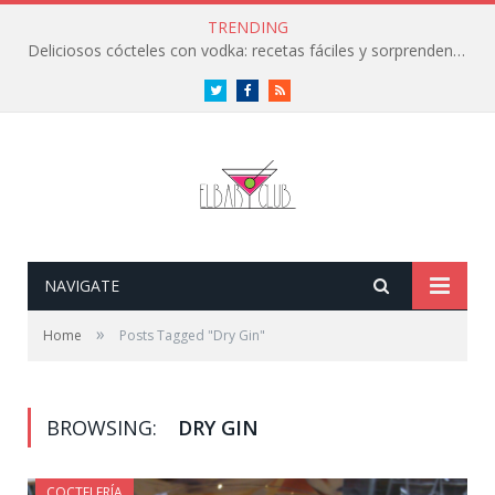
TRENDING
Deliciosos cócteles con vodka: recetas fáciles y sorprendentes
Twitter
Facebook
RSS
NAVIGATE
»
Home
Posts Tagged "Dry Gin"
BROWSING:
DRY GIN
COCTELERÍA