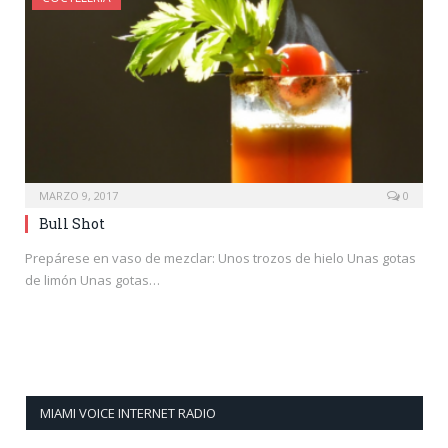
MARZO 9, 2017
0
Bull Shot
Prepárese en vaso de mezclar: Unos trozos de hielo Unas gotas
de limón Unas gotas…
MIAMI VOICE INTERNET RADIO