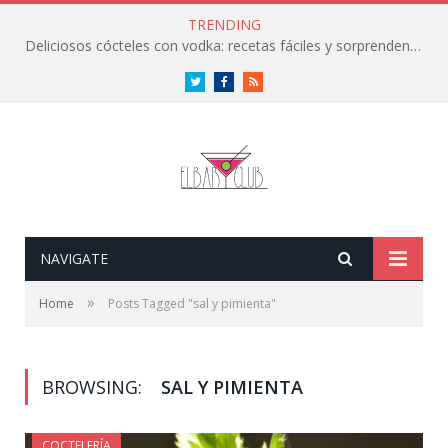
TRENDING
Deliciosos cócteles con vodka: recetas fáciles y sorprendentes
Twitter
Facebook
RSS
NAVIGATE
»
Home
Posts Tagged "sal y pimienta"
BROWSING:
SAL Y PIMIENTA
COCTELERÍA