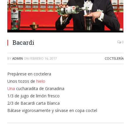
Bacardi
0
BY
ADMIN
ON
FEBRERO 16, 2017
COCTELERÍA
Prepárese en coctelera
Unos tozos de
hielo
Una
cucharadita de Granadina
1/3 de jugo de limón fresco
2/3 de Bacardi carta Blanca
Bátase vigorosamente y sírvase en copa coctel