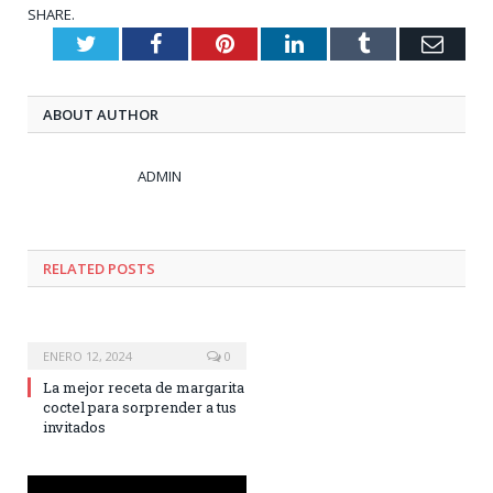
SHARE.
Twitter
Facebook
Pinterest
LinkedIn
Tumblr
Emai
ABOUT AUTHOR
ADMIN
RELATED
POSTS
ENERO 12, 2024
0
La mejor receta de margarita
coctel para sorprender a tus
invitados