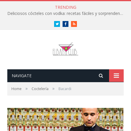
TRENDING
Deliciosos cócteles con vodka: recetas fáciles y sorprendentes
Twitter
Facebook
RSS
NAVIGATE
»
»
Home
Coctelería
Bacardi