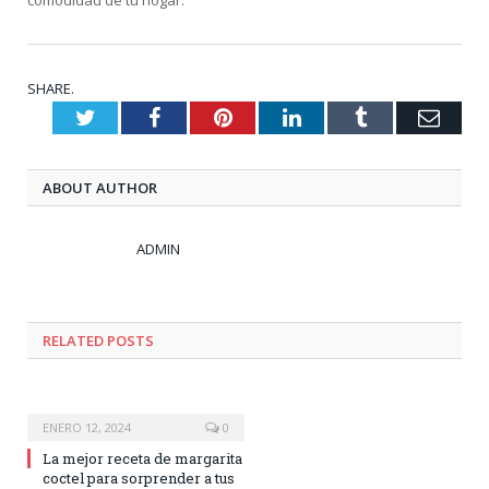
comodidad de tu hogar.
SHARE.
Twitter
Facebook
Pinterest
LinkedIn
Tumblr
Emai
ABOUT AUTHOR
ADMIN
RELATED
POSTS
ENERO 12, 2024
0
La mejor receta de margarita
coctel para sorprender a tus