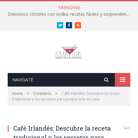
TRENDING
Deliciosos cócteles con vodka: recetas fáciles y sorprendentes
Twitter
Facebook
RSS
NAVIGATE
»
»
Home
Coctelería
Café Irlandés: Descubre la receta
tradicional y los secretos para prepararlo en casa
Café Irlandés: Descubre la receta
0
tradicional y los secretos para