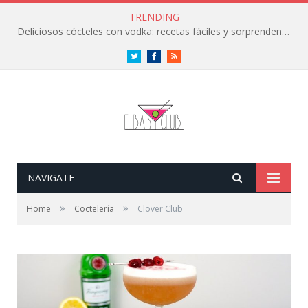
TRENDING
Deliciosos cócteles con vodka: recetas fáciles y sorprendentes
Twitter
Facebook
RSS
NAVIGATE
»
»
Home
Coctelería
Clover Club