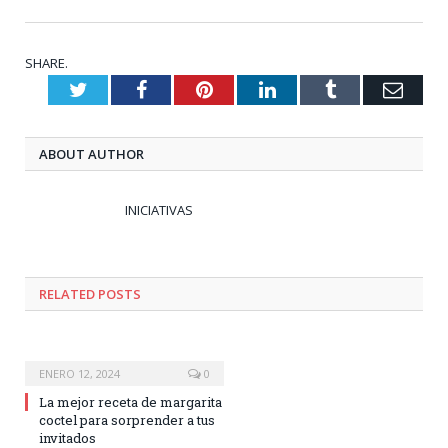
SHARE.
Twitter
Facebook
Pinterest
LinkedIn
Tumblr
Emai
ABOUT AUTHOR
INICIATIVAS
RELATED
POSTS
ENERO 12, 2024
0
La mejor receta de margarita
coctel para sorprender a tus
invitados