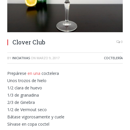
Clover Club
0
BY
INICIATIVAS
ON
MARZO 9, 2017
COCTELERÍA
Prepárese
en una
coctelera
Unos trozos de hielo
1/2 clara de huevo
1/3 de granadina
2/3 de Ginebra
1/2 de Vermout seco
Bátase vigorosamente y cuele
Sírvase en copa coctel