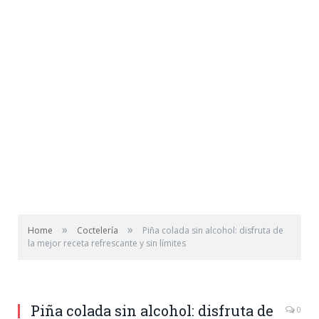
»
»
Home
Coctelería
Piña colada sin alcohol: disfruta de
la mejor receta refrescante y sin límites
Piña colada sin alcohol: disfruta de
0